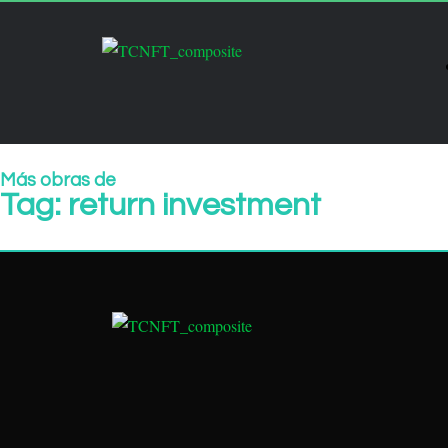
Más obras de
Tag: return investment