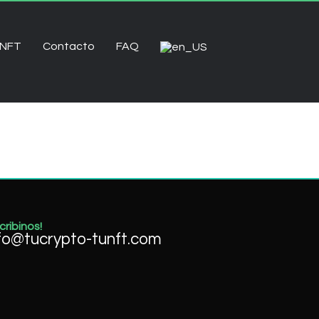
 NFT
Contacto
FAQ
cribinos!
fo@tucrypto-tunft.com