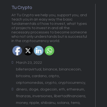
Tu Crypto
At Tu Crypto we help you, support you, and
teach you in an easy way the basic
fundamentals of how to invest, what types
of projects to invest in and all the
necessary processes to become someone
who not only understands but is successful
in the cryptocurrency world.
March 23, 2022
billeteravirtual
,
binance
,
binancecoin
,
bitcoins
,
cardano
,
cripto
,
criptomonedas
,
crypto
,
cryptocurrency
,
dinero
,
doge
,
dogecoin
,
eth
,
ethereum
,
finanzas
,
inversiones
,
libertadfinanciera
,
money
,
ripple
,
shibainu
,
solana
,
terra
,