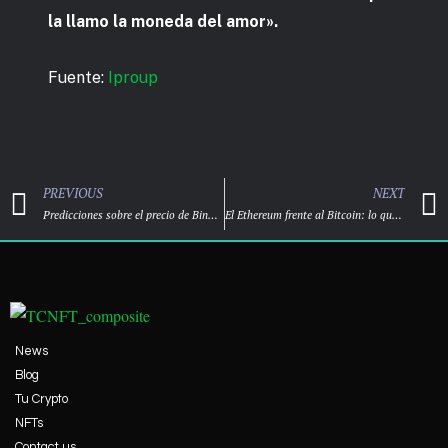
la llamo la moneda del amor».
Fuente:
Iproup
PREVIOUS
NEXT
Predicciones sobre el precio de Binance Coin en 2022: crecimiento al calor de la expansión de la empresa.
El Ethereum frente al Bitcoin: lo que los nuevos inversores en criptomonedas deben saber
News
Blog
Tu Crypto
NFTs
Contact us