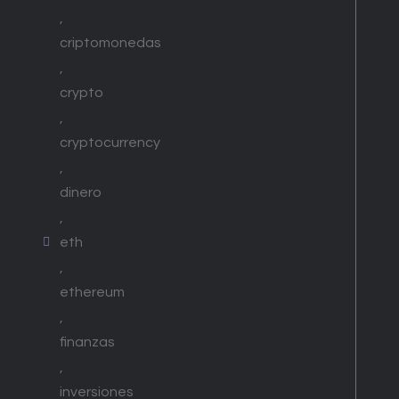
,
criptomonedas
,
crypto
,
cryptocurrency
,
dinero
,
eth
,
ethereum
,
finanzas
,
inversiones