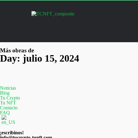
Más obras de
Day: julio 15, 2024
Noticias
Blog
Tu Crypto
Tu NFT
Contacto
FAQ
¡escribinos!
info@tucrypto-tunft.com